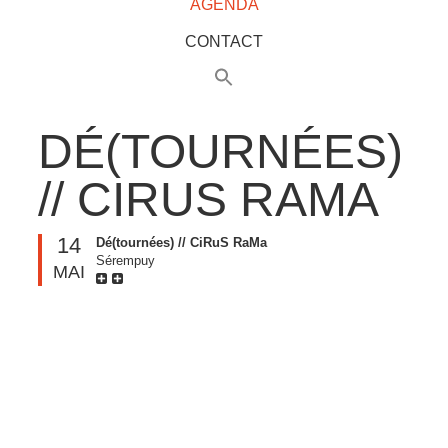
AGENDA
CONTACT
DÉ(TOURNÉES)
// CIRUS RAMA
14
Dé(tournées) // CiRuS RaMa
Sérempuy
MAI