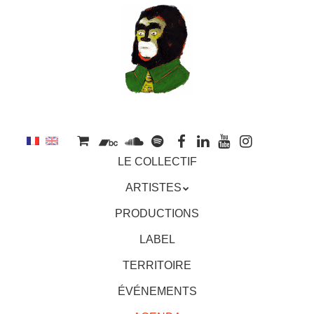
au
contenu
principal
Aller
MENU
LE COLLECTIF
au
contenu
ARTISTES
principal
PRODUCTIONS
LABEL
TERRITOIRE
ÉVÉNEMENTS