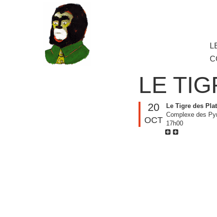
au
contenu
principal
Aller
L
M
au
C
cont
princ
LE TI
20
Le Tigre des Pla
Complexe des Pyr
OCT
17h00