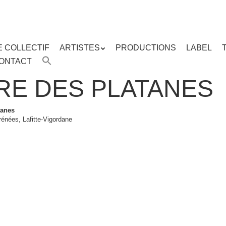
E COLLECTIF
ARTISTES
PRODUCTIONS
LABEL
ENU
ONTACT
enu
ipal
GRE DES PLATANES
tanes
énées, Lafitte-Vigordane