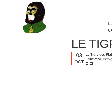
au
contenu
principal
Aller
L
M
au
C
cont
princ
LE TI
03
Le Tigre des Pla
L'Anthropo, Perpi
OCT