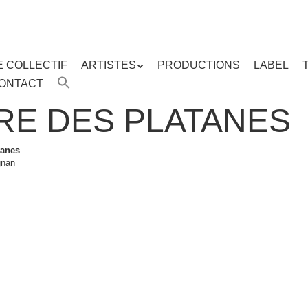
E COLLECTIF
ARTISTES
PRODUCTIONS
LABEL
ENU
ONTACT
enu
ipal
GRE DES PLATANES
tanes
gnan