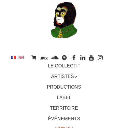
au
contenu
principal
Aller
MENU
LE COLLECTIF
au
contenu
ARTISTES
principal
PRODUCTIONS
LABEL
TERRITOIRE
ÉVÉNEMENTS