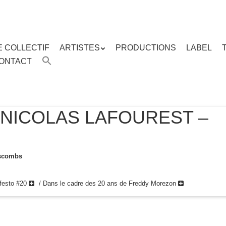
E COLLECTIF
ARTISTES
PRODUCTIONS
LABEL
ENU
ONTACT
enu
ipal
NICOLAS LAFOUREST –
uscombs
ifesto #20
/ Dans le cadre des 20 ans de Freddy Morezon