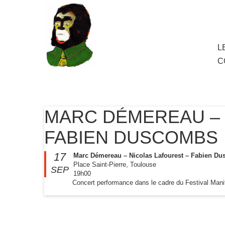
au
contenu
principal
Aller
L
M
au
C
cont
princ
MARC DÉMEREAU – 
FABIEN DUSCOMBS
17
Marc Démereau – Nicolas Lafourest – Fabien D
Place Saint-Pierre, Toulouse
SEP
19h00
Concert performance dans le cadre du Festival Man