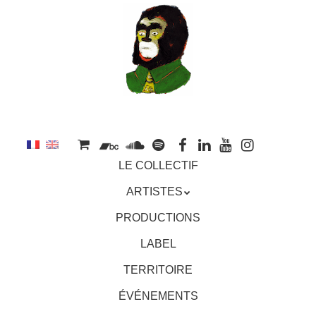
au
contenu
principal
Aller
MENU
LE COLLECTIF
au
contenu
ARTISTES
principal
PRODUCTIONS
LABEL
TERRITOIRE
ÉVÉNEMENTS