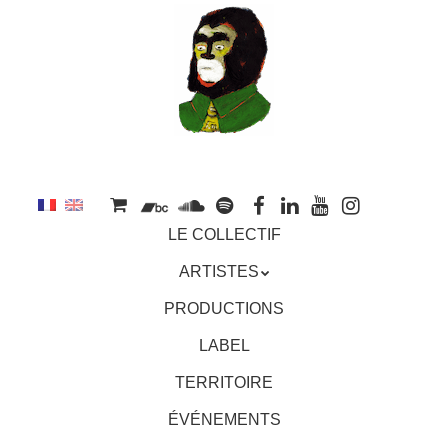
au
contenu
principal
Aller
MENU
LE COLLECTIF
au
contenu
ARTISTES
principal
PRODUCTIONS
LABEL
TERRITOIRE
ÉVÉNEMENTS