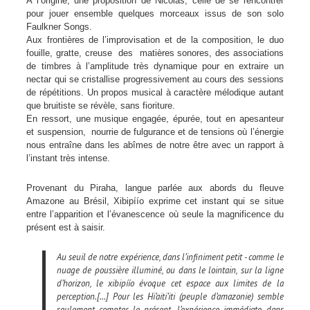
A l’origine, une proposition de Nicolas, celle de se rencontrer
pour jouer ensemble quelques morceaux issus de son solo
Faulkner Songs.
Aux frontières de l’improvisation et de la composition, le duo
fouille, gratte, creuse des matières sonores, des associations
de timbres à l’amplitude très dynamique pour en extraire un
nectar qui se cristallise progressivement au cours des sessions
de répétitions. Un propos musical à caractère mélodique autant
que bruitiste se révèle, sans fioriture.
En ressort, une musique engagée, épurée, tout en apesanteur
et suspension, nourrie de fulgurance et de tensions où l’énergie
nous entraîne dans les abîmes de notre être avec un rapport à
l’instant très intense.
Provenant du Piraha, langue parlée aux abords du fleuve
Amazone au Brésil, Xibipíío exprime cet instant qui se situe
entre l’apparition et l’évanescence où seule la magnificence du
présent est à saisir.
Au seuil de notre expérience, dans l’infiniment petit - comme le
nuage de poussière illuminé, ou dans le lointain, sur la ligne
d’horizon, le xibipíío évoque cet espace aux limites de la
perception.[…] Pour les Hi’aiti’iti (peuple d’amazonie) semble
seulement compter le présent, l’expérience immédiate dans