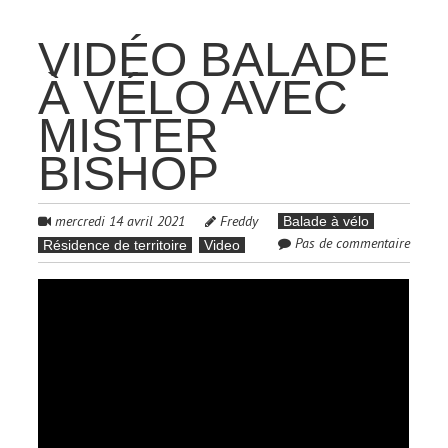
VIDÉO BALADE
À VÉLO AVEC
MISTER
BISHOP
mercredi 14 avril 2021
Freddy
Balade à vélo
Pas de commentaire
Résidence de territoire
Video