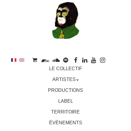
au
contenu
principal
Aller
MENU
LE COLLECTIF
au
contenu
ARTISTES
principal
PRODUCTIONS
LABEL
TERRITOIRE
ÉVÉNEMENTS