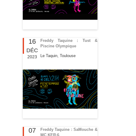
16
Freddy Taquine : Tust &
Piscine Olympique
DÉC
Le Taquin, Toulouse
2023
07
Freddy Taquine : SaMouche &
MC KER·6