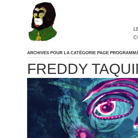
au
contenu
principal
Aller
L
M
au
C
cont
princ
ARCHIVES POUR LA CATÉGORIE
PAGE PROGRAMMA
FREDDY TAQUI