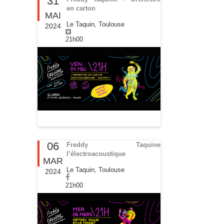
31
en carton
MAI
Le Taquin, Toulouse
2024
21h00
06
Freddy Taquine
l’électroacoustique
MAR
Le Taquin, Toulouse
2024
21h00