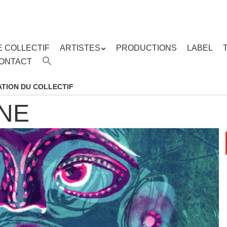
E COLLECTIF
ARTISTES
PRODUCTIONS
LABEL
ENU
ONTACT
enu
ipal
TION DU COLLECTIF
NE