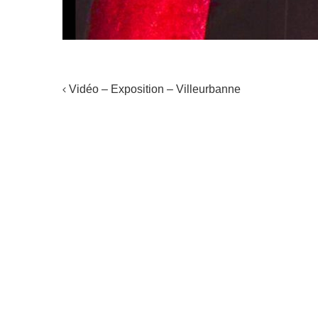
NAVIGATION
Vidéo – Exposition – Villeurbanne
DE
L'ARTICLE