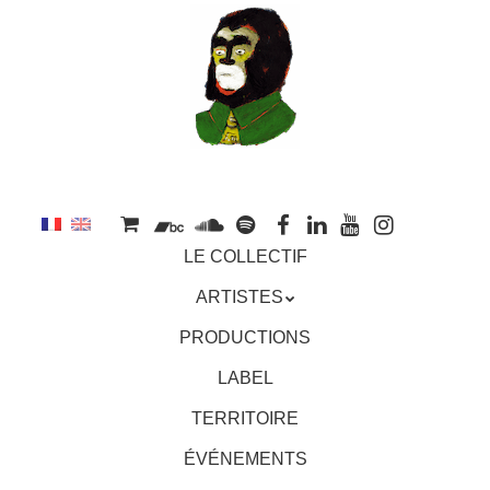
au
contenu
principal
Aller
MENU
LE COLLECTIF
au
contenu
ARTISTES
principal
PRODUCTIONS
LABEL
TERRITOIRE
ÉVÉNEMENTS