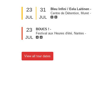
23
31
Bleu Infini / Eela Laitinen -
Centre de Détention, Muret
-
JUL
JUL
23
BOUCS ! -
Festival aux Heures d'été, Nantes
-
JUL
View all tour dates