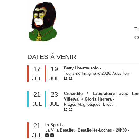
to
main
content
Skip
T
M
to
C
cont
DATES À VENIR
17
19
Betty Hovette solo -
Tourisme Imaginaire 2026, Aussillon
-
JUL
JUL
21
23
Crocodile / Laboratoire avec Lin
Villerval + Gloria Herrera -
JUL
JUL
Plages Magnétiques, Brest
-
21
In Spirit -
La Villa Beaulieu, Beaulie-lès-Loches
-
20h30
-
JUL