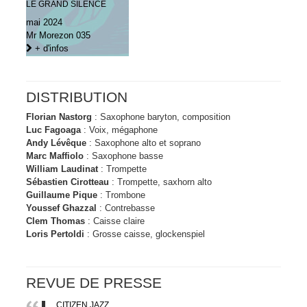
LE GRAND SILENCE
mai 2024
Mr Morezon 035
+ d'infos
DISTRIBUTION
Florian Nastorg
: Saxophone baryton, composition
Luc Fagoaga
: Voix, mégaphone
Andy Lévêque
: Saxophone alto et soprano
Marc Maffiolo
: Saxophone basse
William Laudinat
: Trompette
Sébastien Cirotteau
: Trompette, saxhorn alto
Guillaume Pique
: Trombone
Youssef Ghazzal
: Contrebasse
Clem Thomas
: Caisse claire
Loris Pertoldi
: Grosse caisse, glockenspiel
REVUE DE PRESSE
CITIZEN JAZZ