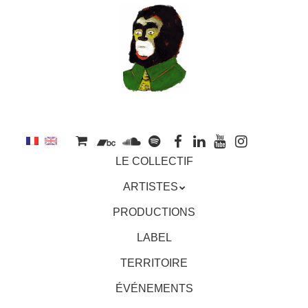
au
contenu
principal
Aller
MENU
LE COLLECTIF
au
contenu
ARTISTES
principal
PRODUCTIONS
LABEL
TERRITOIRE
ÉVÉNEMENTS