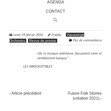
AGENDA
CONTACT
lundi 29 février 2016
Freddy
Aquaserge
Pas de commentaire
Orchestra
Revue de presse
«De la musique ambitieuse, faussement naïve et
véritablement baroque.”
LES INROCKUPTIBLES
NAVIGATION
Article précédent
Future Folk Stories
(création 2021)
DE
L'ARTICLE