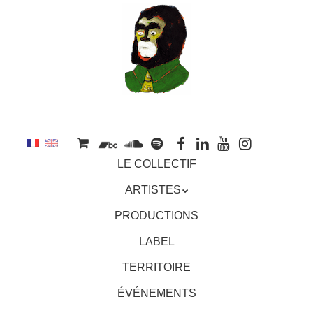
au
contenu
principal
Aller
MENU
LE COLLECTIF
au
contenu
ARTISTES
principal
PRODUCTIONS
LABEL
TERRITOIRE
ÉVÉNEMENTS