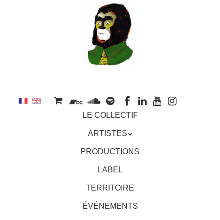
au
contenu
principal
Aller
MENU
LE COLLECTIF
au
contenu
ARTISTES
principal
PRODUCTIONS
LABEL
TERRITOIRE
ÉVÉNEMENTS