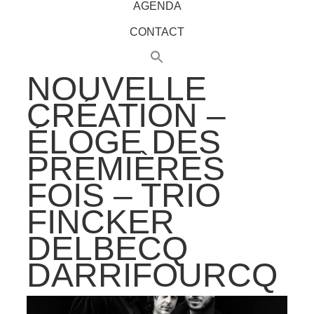
AGENDA
CONTACT
NOUVELLE
CRÉATION –
ÉLOGE DES
PREMIÈRES
FOIS – TRIO
FINCKER
DELBECQ
DARRIFOURCQ