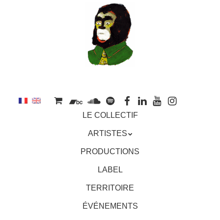
au
contenu
principal
Aller
MENU
LE COLLECTIF
au
contenu
ARTISTES
principal
PRODUCTIONS
LABEL
TERRITOIRE
ÉVÉNEMENTS