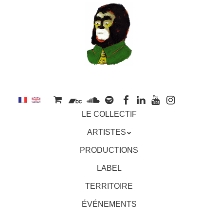
au
contenu
principal
Aller
MENU
LE COLLECTIF
au
contenu
ARTISTES
principal
PRODUCTIONS
LABEL
TERRITOIRE
ÉVÉNEMENTS