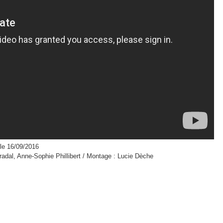
le 16/09/2016
radal, Anne-Sophie Phillibert / Montage : Lucie Dèche