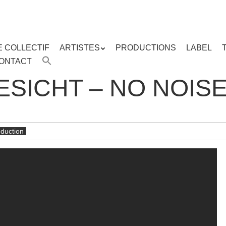
E COLLECTIF
ARTISTES
PRODUCTIONS
LABEL
ENU
ONTACT
enu
ipal
ESICHT – NO NOIS
duction