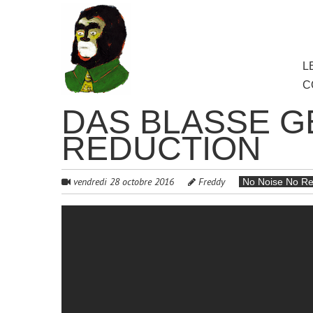
au
contenu
principal
Aller
L
M
au
C
cont
princ
DAS BLASSE G
REDUCTION
vendredi 28 octobre 2016
Freddy
No Noise No Re