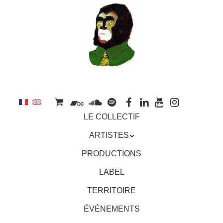
au
contenu
principal
Aller
MENU
LE COLLECTIF
au
contenu
ARTISTES
principal
PRODUCTIONS
LABEL
TERRITOIRE
ÉVÉNEMENTS