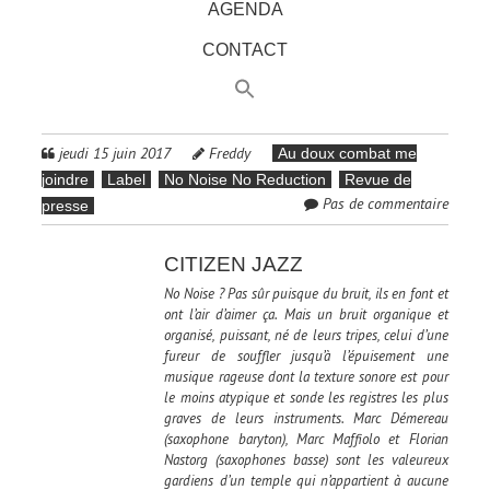
AGENDA
CONTACT
jeudi 15 juin 2017
Freddy
Au doux combat me
joindre
Label
No Noise No Reduction
Revue de
Pas de commentaire
presse
CITIZEN JAZZ
No Noise ? Pas sûr puisque du bruit, ils en font et
ont l’air d’aimer ça. Mais un bruit organique et
organisé, puissant, né de leurs tripes, celui d’une
fureur de souffler jusqu’à l’épuisement une
musique rageuse dont la texture sonore est pour
le moins atypique et sonde les registres les plus
graves de leurs instruments. Marc Démereau
(saxophone baryton), Marc Maffiolo et Florian
Nastorg (saxophones basse) sont les valeureux
gardiens d’un temple qui n’appartient à aucune