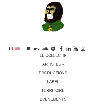
au
contenu
principal
Aller
MENU
LE COLLECTIF
au
contenu
ARTISTES
principal
PRODUCTIONS
LABEL
TERRITOIRE
ÉVÉNEMENTS