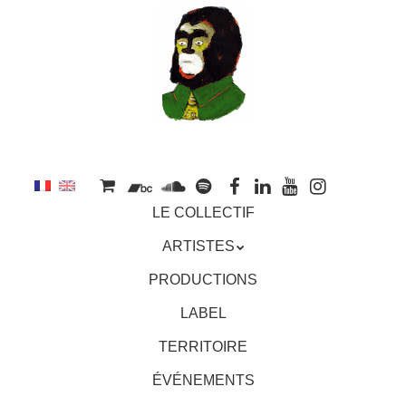
au
contenu
principal
Aller
MENU
LE COLLECTIF
au
contenu
ARTISTES
principal
PRODUCTIONS
LABEL
TERRITOIRE
ÉVÉNEMENTS