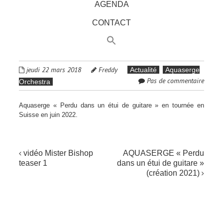
AGENDA
CONTACT
jeudi 22 mars 2018
Freddy
Actualité
Aquaserge
Pas de commentaire
Orchestra
Aquaserge « Perdu dans un étui de guitare » en tournée en
Suisse en juin 2022.
NAVIGATION
vidéo Mister Bishop
AQUASERGE « Perdu
teaser 1
dans un étui de guitare »
DE
(création 2021)
L'ARTICLE