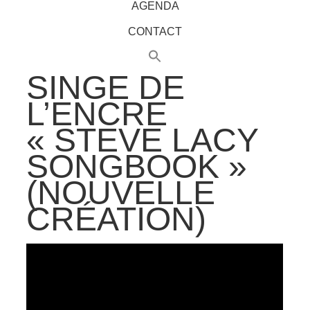
AGENDA
CONTACT
SINGE DE
L’ENCRE
« STEVE LACY
SONGBOOK »
(NOUVELLE
CRÉATION)