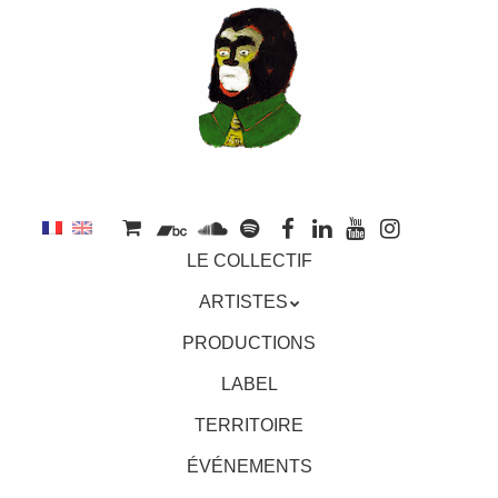
au
contenu
principal
Aller
MENU
LE COLLECTIF
au
contenu
ARTISTES
principal
PRODUCTIONS
LABEL
TERRITOIRE
ÉVÉNEMENTS