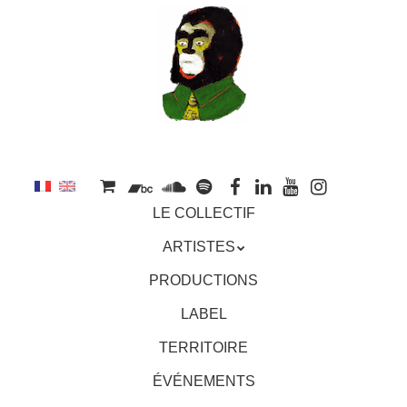
au
contenu
principal
Aller
MENU
LE COLLECTIF
au
contenu
ARTISTES
principal
PRODUCTIONS
LABEL
TERRITOIRE
ÉVÉNEMENTS