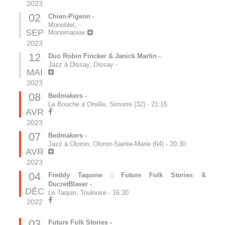
2023
02
Chien-Pigeon -
Monoblet,
-
SEP
Monomaniax
2023
12
Duo Robin Fincker & Janick Martin -
Jazz à Dissay, Dissay
-
MAI
2023
08
Bedmakers -
Le Bouche à Oreille, Simorre (32)
-
21:15
AVR
2023
07
Bedmakers -
Jazz à Oloron, Oloron-Sainte-Marie (64)
-
20:30
AVR
2023
04
Freddy Taquine : Future Folk Stories &
DucretBlaser -
DÉC
Le Taquin, Toulouse
-
16:30
2022
03
Future Folk Stories -