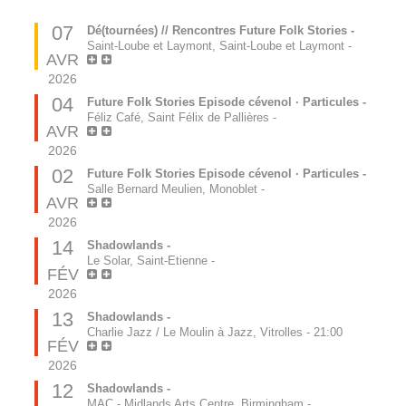
07
Dé(tournées) // Rencontres Future Folk Stories -
Saint-Loube et Laymont, Saint-Loube et Laymont
-
AVR
2026
04
Future Folk Stories Episode cévenol · Particules -
Féliz Café, Saint Félix de Pallières
-
AVR
2026
02
Future Folk Stories Episode cévenol · Particules -
Salle Bernard Meulien, Monoblet
-
AVR
2026
14
Shadowlands -
Le Solar, Saint-Etienne
-
FÉV
2026
13
Shadowlands -
Charlie Jazz / Le Moulin à Jazz, Vitrolles
-
21:00
FÉV
2026
12
Shadowlands -
MAC - Midlands Arts Centre, Birmingham
-