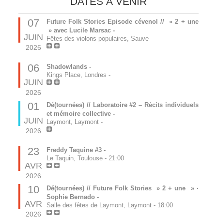
DATES À VENIR
07
Future Folk Stories Episode cévenol // » 2 + une
» avec Lucile Marsac -
JUIN
Fêtes des violons populaires, Sauve
-
2026
06
Shadowlands -
Kings Place, Londres
-
JUIN
2026
01
Dé(tournées) // Laboratoire #2 – Récits individuels
et mémoire collective -
JUIN
Laymont, Laymont
-
2026
23
Freddy Taquine #3 -
Le Taquin, Toulouse
-
21:00
AVR
2026
10
Dé(tournées) // Future Folk Stories » 2 + une » ·
Sophie Bernado -
AVR
Salle des fêtes de Laymont, Laymont
-
18:00
2026