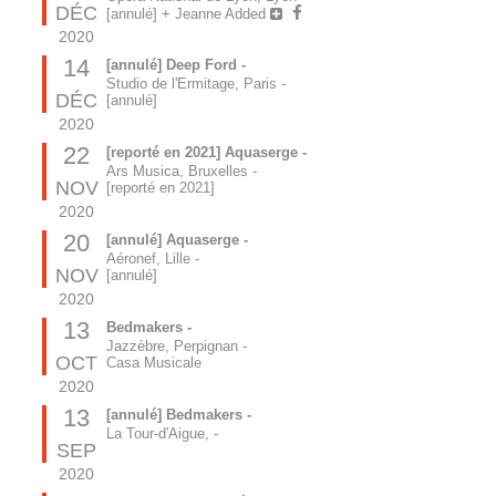
DÉC
[annulé] + Jeanne Added
2020
14
[annulé] Deep Ford -
Studio de l'Ermitage, Paris
-
DÉC
[annulé]
2020
22
[reporté en 2021] Aquaserge -
Ars Musica, Bruxelles
-
NOV
[reporté en 2021]
2020
20
[annulé] Aquaserge -
Aéronef, Lille
-
NOV
[annulé]
2020
13
Bedmakers -
Jazzèbre, Perpignan
-
OCT
Casa Musicale
2020
13
[annulé] Bedmakers -
La Tour-d'Aigue,
-
SEP
2020