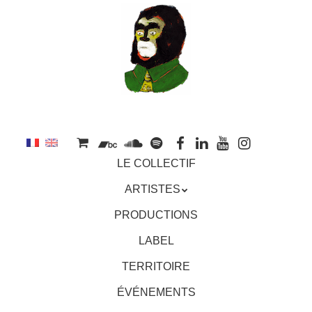
au
contenu
principal
Aller
MENU
LE COLLECTIF
au
contenu
ARTISTES
principal
PRODUCTIONS
LABEL
TERRITOIRE
ÉVÉNEMENTS