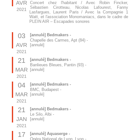
AVR
Concert chez l'habitant / Avec Robin Fincker,
Sébastien Cirotteau, Nicolas Lafourest, Fanny
2021
Lasfargues, Laurent Paris / Avec la Compagnie 1
Watt, et l'association Monomaniacs, dans le cadre de
PLEIN AIR – Escapades sonores
03
[annulé] Bedmakers -
Chapelle des Carmes, Apt (84)
-
AVR
[annulé]
2021
21
[annulé] Bedmakers -
Banlieues Bleues, Pantin (93)
-
MAR
[annulé]
2021
04
[annulé] Bedmakers -
BMC, Budapest
-
MAR
[annulé]
2021
21
[annulé] Bedmakers -
Le Silo, Albi
-
JAN
[annulé]
2021
17
[annulé] Aquaserge -
Opéra National de Lyon, Lyon
-