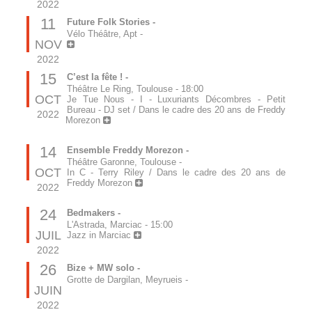
2022
11
Future Folk Stories -
Vélo Théâtre, Apt
-
NOV
2022
15
C’est la fête ! -
Théâtre Le Ring, Toulouse
-
18:00
OCT
Je Tue Nous - I - Luxuriants Décombres - Petit
Bureau - DJ set / Dans le cadre des 20 ans de Freddy
2022
Morezon
14
Ensemble Freddy Morezon -
Théâtre Garonne, Toulouse
-
OCT
In C - Terry Riley / Dans le cadre des 20 ans de
Freddy Morezon
2022
24
Bedmakers -
L'Astrada, Marciac
-
15:00
JUIL
Jazz in Marciac
2022
26
Bize + MW solo -
Grotte de Dargilan, Meyrueis
-
JUIN
2022