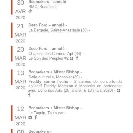
30
Bedmakers – annulé -
BMC, Budapest
-
AVR
2020
21
Deep Ford – annulé -
La Bergerie, Sainte-Anastasie (30)
-
MAR
2020
20
Deep Ford – annulé -
Chapelle des Carmes, Apt (84)
-
MAR
Le Son des Peuples #2
2020
13
Bedmakers + Mister Bishop -
Salle culturelle, Monoblet (30)
-
MAR
Freddy sonne l'echo
- 2 soirées de concerts du
collectif Freddy Morezon à Monoblet en partenariat
2020
avec Echo des Arts (25 janvier & 13 mars 2020) -
12
Bedmakers + Mister Bishop -
Le Taquin, Toulouse
-
MAR
2020
08
Bedmakers -