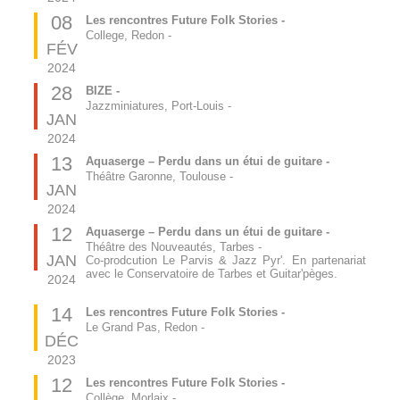
08
Les rencontres Future Folk Stories -
College, Redon
-
FÉV
2024
28
BIZE -
Jazzminiatures, Port-Louis
-
JAN
2024
13
Aquaserge – Perdu dans un étui de guitare -
Théâtre Garonne, Toulouse
-
JAN
2024
12
Aquaserge – Perdu dans un étui de guitare -
Théâtre des Nouveautés, Tarbes
-
JAN
Co-prodcution Le Parvis & Jazz Pyr'. En partenariat
avec le Conservatoire de Tarbes et Guitar'pèges.
2024
14
Les rencontres Future Folk Stories -
Le Grand Pas, Redon
-
DÉC
2023
12
Les rencontres Future Folk Stories -
Collège, Morlaix
-