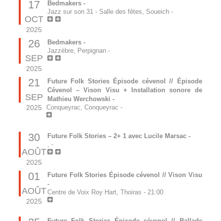
17
Bedmakers -
Jazz sur son 31 - Salle des fêtes, Soueich
-
OCT
2025
26
Bedmakers -
Jazzèbre, Perpignan
-
SEP
2025
21
Future Folk Stories Épisode cévenol // Épisode
Cévenol – Vison Visu + Installation sonore de
SEP
Mathieu Werchowski -
2025
Conqueyrac, Conqueyrac
-
30
Future Folk Stories – 2+ 1 avec Lucile Marsac -
,
-
AOÛT
2025
01
Future Folk Stories Épisode cévenol // Vison Visu
-
AOÛT
Centre de Voix Roy Hart, Thoiras
-
21:00
2025
Future Folk Stories Épisode cévenol // Ballade