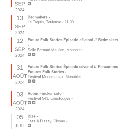
SEP
2024
13
Bedmakers -
Le Taquin, Toulouse
-
21:00
SEP
2024
12
Future Folk Stories Épisode cévenol // Bedmakers
-
SEP
Salle Bernard Meulien, Monoblet
-
2024
31
Future Folk Stories Épisode cévenol // Rencontres
Futures Folk Stories -
AOÛT
Festival Monomaniax, Monoblet
-
2024
03
Robin Fincker solo -
Festival 543, Coustouges
-
AOÛT
2024
05
Bize -
Jazz à Dissay, Dissay
-
JUIL