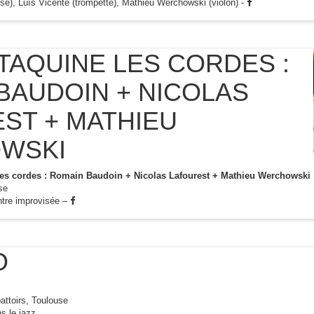
se), Luís Vicente (trompette), Mathieu Werchowski (violon) -
TAQUINE LES CORDES :
BAUDOIN + NICOLAS
ST + MATHIEU
WSKI
les cordes : Romain Baudoin + Nicolas Lafourest + Mathieu Werchowski
se
ntre improvisée –
O
attoirs, Toulouse
s le jazz