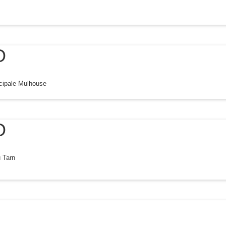
O
cipale Mulhouse
O
 Tarn