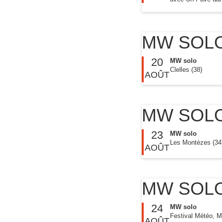
MW SOL
20
MW solo
Clelles (38)
AOÛT
MW SOL
23
MW solo
Les Montèzes (34
AOÛT
MW SOL
24
MW solo
Festival Météo, 
AOÛT