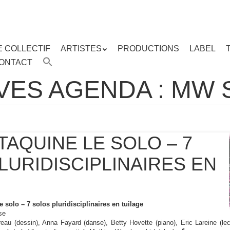
E COLLECTIF
ARTISTES
PRODUCTIONS
LABEL
ENU
ONTACT
enu
ipal
VES AGENDA :
MW 
TAQUINE LE SOLO – 7
LURIDISCIPLINAIRES EN
 solo – 7 solos pluridisciplinaires en tuilage
se
au (dessin), Anna Fayard (danse), Betty Hovette (piano), Eric Lareine (le