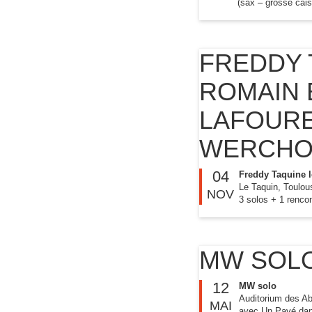
(sax – grosse cais
FREDDY 
ROMAIN 
LAFOURE
WERCHO
04
Freddy Taquine 
Le Taquin, Toulou
NOV
3 solos + 1 renco
MW SOL
12
MW solo
Auditorium des Ab
MAI
avec Un Pavé dan