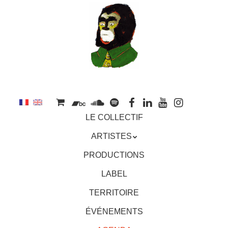
au
contenu
principal
Aller
MENU
LE COLLECTIF
au
contenu
ARTISTES
principal
PRODUCTIONS
LABEL
TERRITOIRE
ÉVÉNEMENTS