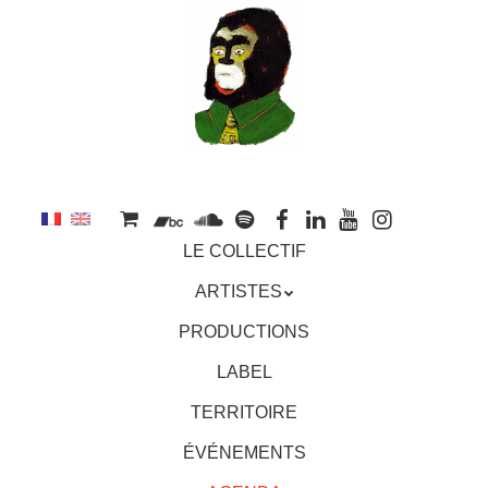
au
contenu
principal
Aller
MENU
LE COLLECTIF
au
contenu
ARTISTES
principal
PRODUCTIONS
LABEL
TERRITOIRE
ÉVÉNEMENTS