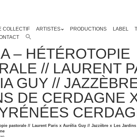
E COLLECTIF
ARTISTES
PRODUCTIONS
LABEL
ENU
ONTACT
enu
ipal
A – HÉTÉROTOPIE
ALE // LAURENT P
A GUY // JAZZÈBRE
NS DE CERDAGNE 
YRÉNÉES CERDAG
topie pastorale // Laurent Paris x Aurélia Guy // Jazzèbre x Les Jard
gne
nan