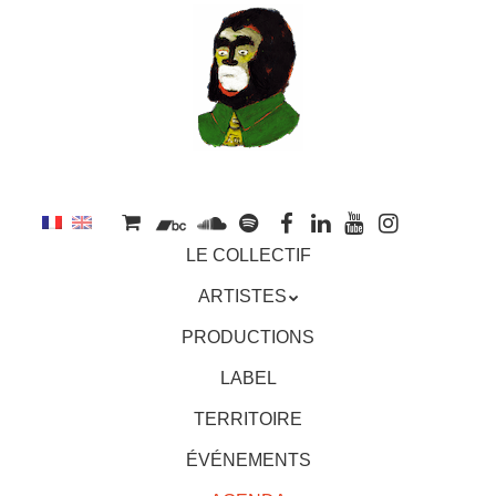
au
contenu
principal
Aller
MENU
LE COLLECTIF
au
contenu
ARTISTES
principal
PRODUCTIONS
LABEL
TERRITOIRE
ÉVÉNEMENTS