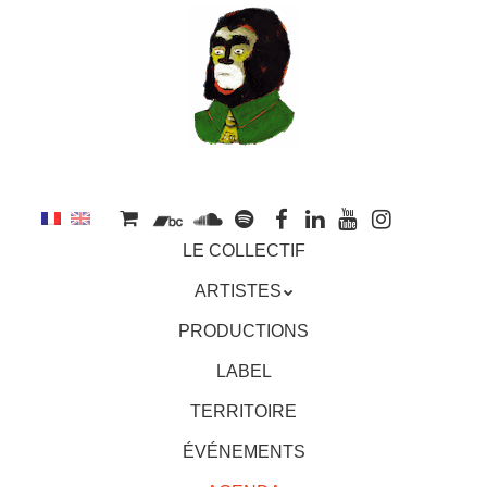
au
contenu
principal
Aller
MENU
LE COLLECTIF
au
contenu
ARTISTES
principal
PRODUCTIONS
LABEL
TERRITOIRE
ÉVÉNEMENTS