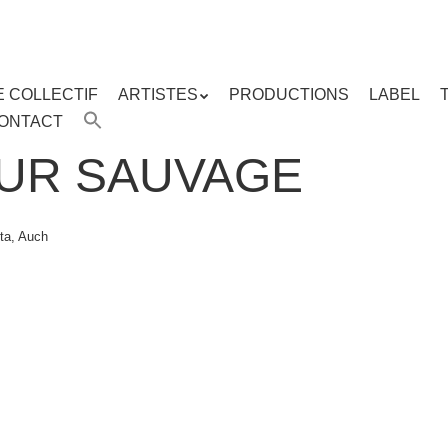
E COLLECTIF
ARTISTES
PRODUCTIONS
LABEL
ENU
ONTACT
enu
ipal
UR SAUVAGE
ta, Auch