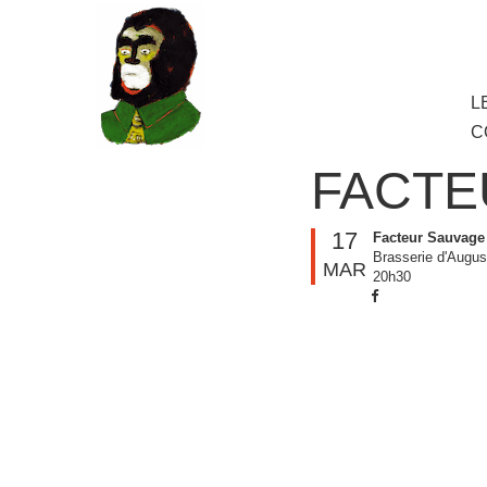
au
contenu
principal
Aller
L
M
au
C
cont
princ
FACTE
17
Facteur Sauvage
Brasserie d'Augus
MAR
20h30