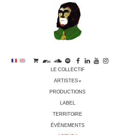
au
contenu
principal
Aller
MENU
LE COLLECTIF
au
contenu
ARTISTES
principal
PRODUCTIONS
LABEL
TERRITOIRE
ÉVÉNEMENTS