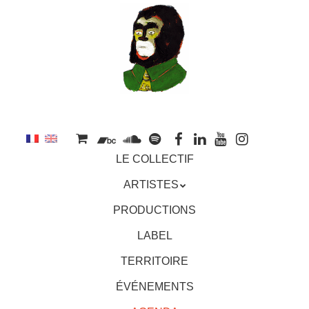
au
contenu
principal
Aller
MENU
LE COLLECTIF
au
contenu
ARTISTES
principal
PRODUCTIONS
LABEL
TERRITOIRE
ÉVÉNEMENTS