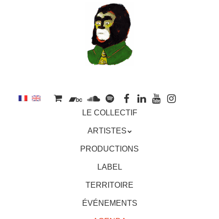
au
contenu
principal
Aller
MENU
LE COLLECTIF
au
contenu
ARTISTES
principal
PRODUCTIONS
LABEL
TERRITOIRE
ÉVÉNEMENTS