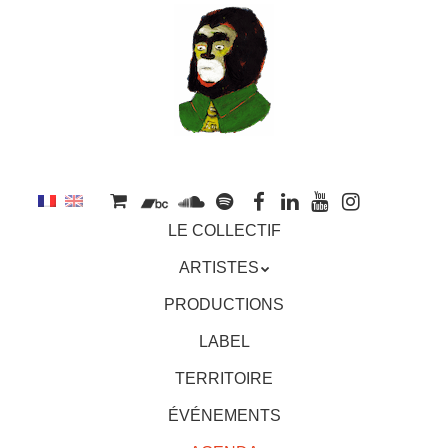
au
contenu
principal
Aller
MENU
LE COLLECTIF
au
contenu
ARTISTES
principal
PRODUCTIONS
LABEL
TERRITOIRE
ÉVÉNEMENTS