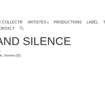
E COLLECTIF
ARTISTES
PRODUCTIONS
LABEL
ENU
ONTACT
enu
ipal
AND SILENCE
e
le, Simorre (32)