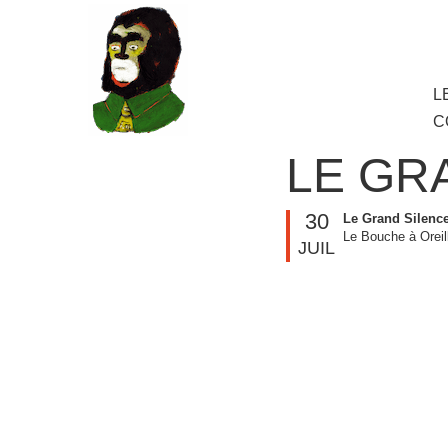
au
contenu
principal
Aller
L
M
au
C
cont
princ
LE GR
30
Le Grand Silenc
Le Bouche à Oreil
JUIL