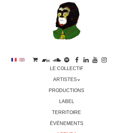
au
contenu
principal
Aller
MENU
LE COLLECTIF
au
contenu
ARTISTES
principal
PRODUCTIONS
LABEL
TERRITOIRE
ÉVÉNEMENTS