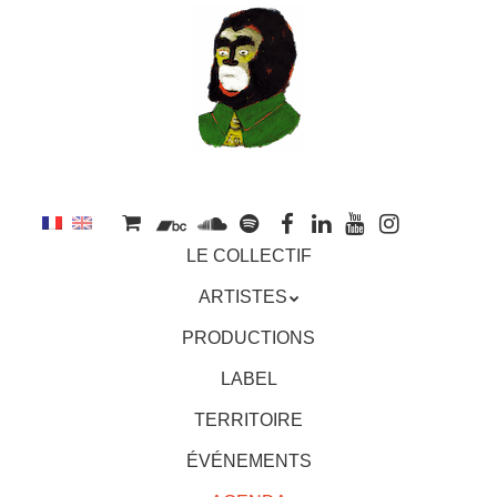
au
contenu
principal
Aller
MENU
LE COLLECTIF
au
contenu
ARTISTES
principal
PRODUCTIONS
LABEL
TERRITOIRE
ÉVÉNEMENTS