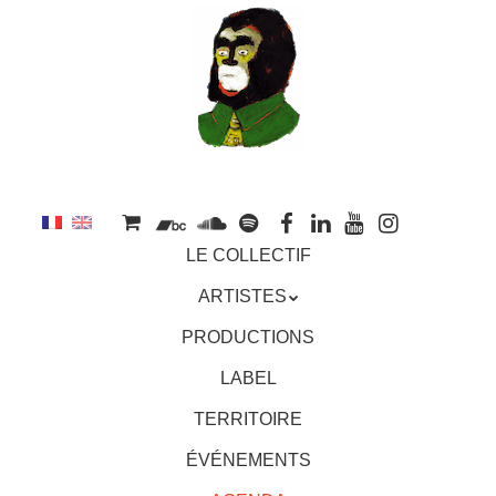
au
contenu
principal
Aller
MENU
LE COLLECTIF
au
contenu
ARTISTES
principal
PRODUCTIONS
LABEL
TERRITOIRE
ÉVÉNEMENTS