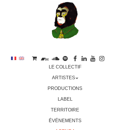
au
contenu
principal
Aller
MENU
LE COLLECTIF
au
contenu
ARTISTES
principal
PRODUCTIONS
LABEL
TERRITOIRE
ÉVÉNEMENTS