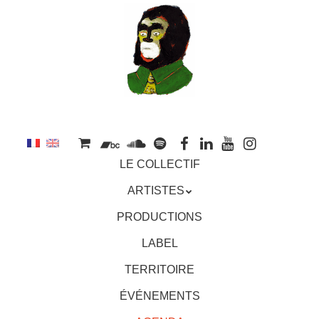
au
contenu
principal
Aller
MENU
LE COLLECTIF
au
contenu
ARTISTES
principal
PRODUCTIONS
LABEL
TERRITOIRE
ÉVÉNEMENTS