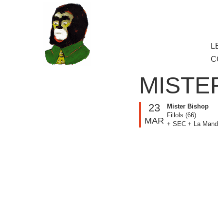
au
contenu
principal
Aller
L
M
au
C
cont
princ
MISTE
23
Mister Bishop
Fillols (66)
MAR
+ SEC + La Mand