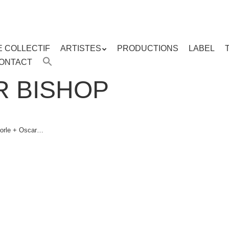
E COLLECTIF
ARTISTES
PRODUCTIONS
LABEL
ENU
ONTACT
enu
ipal
R BISHOP
orle + Oscar…