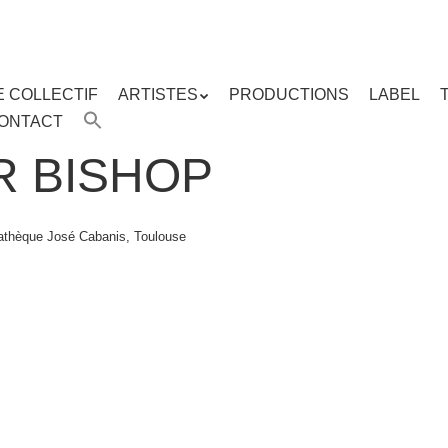
E COLLECTIF
ARTISTES
PRODUCTIONS
LABEL
ENU
ONTACT
enu
ipal
R BISHOP
athèque José Cabanis, Toulouse