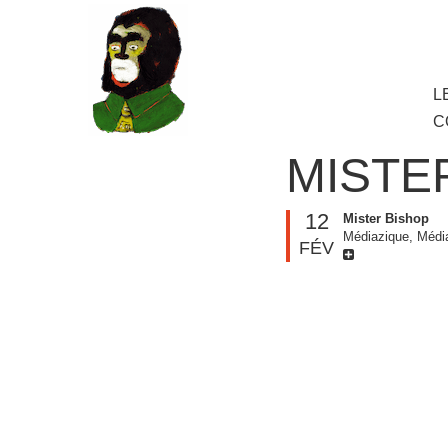
au
contenu
principal
Aller
L
M
au
C
cont
princ
MISTE
12
Mister Bishop
Médiazique, Médi
FÉV