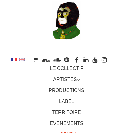
au
contenu
principal
Aller
MENU
LE COLLECTIF
au
contenu
ARTISTES
principal
PRODUCTIONS
LABEL
TERRITOIRE
ÉVÉNEMENTS