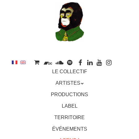
au
contenu
principal
Aller
MENU
LE COLLECTIF
au
contenu
ARTISTES
principal
PRODUCTIONS
LABEL
TERRITOIRE
ÉVÉNEMENTS