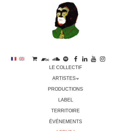
au
contenu
principal
Aller
MENU
LE COLLECTIF
au
contenu
ARTISTES
principal
PRODUCTIONS
LABEL
TERRITOIRE
ÉVÉNEMENTS