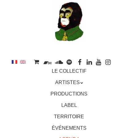
au
contenu
principal
Aller
MENU
LE COLLECTIF
au
contenu
ARTISTES
principal
PRODUCTIONS
LABEL
TERRITOIRE
ÉVÉNEMENTS