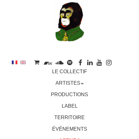
au
contenu
principal
Aller
MENU
LE COLLECTIF
au
contenu
ARTISTES
principal
PRODUCTIONS
LABEL
TERRITOIRE
ÉVÉNEMENTS