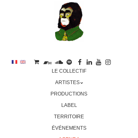
au
contenu
principal
Aller
MENU
LE COLLECTIF
au
contenu
ARTISTES
principal
PRODUCTIONS
LABEL
TERRITOIRE
ÉVÉNEMENTS