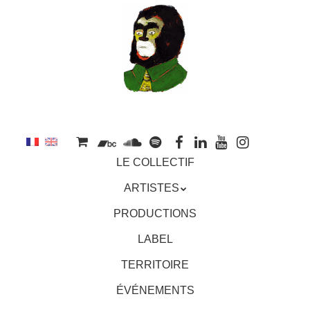
au
contenu
principal
Aller
MENU
LE COLLECTIF
au
contenu
ARTISTES
principal
PRODUCTIONS
LABEL
TERRITOIRE
ÉVÉNEMENTS